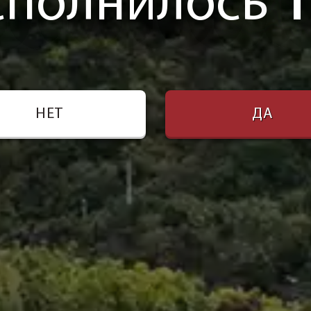
сполнилось
1
НЕТ
ДА