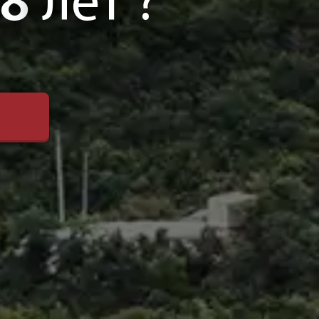
8
лет ?