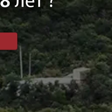
8
лет ?