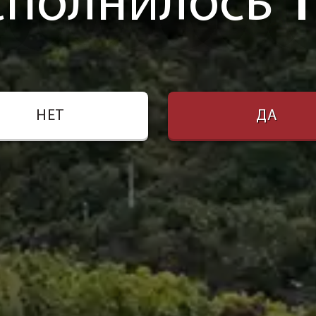
сполнилось
1
НЕТ
ДА