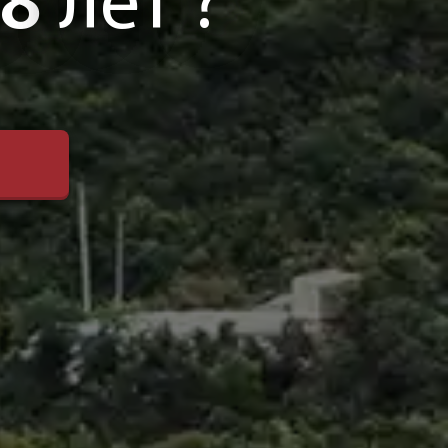
8
лет ?