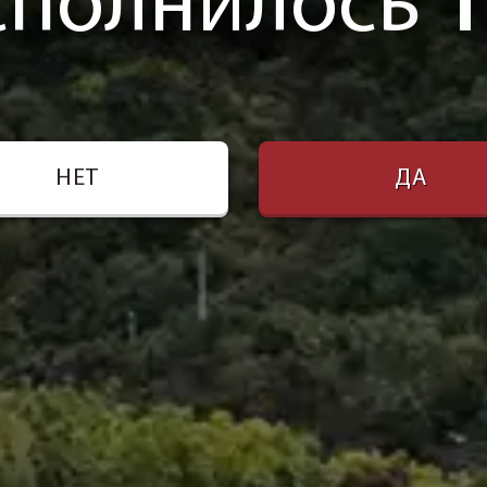
сполнилось
1
НЕТ
ДА