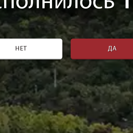
сполнилось
1
НЕТ
ДА