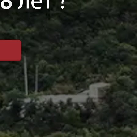
8
лет ?